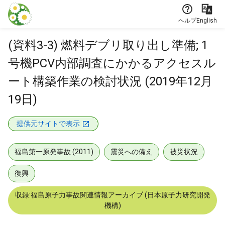
本文に飛ぶ
ヘルプ
English
(資料3-3) 燃料デブリ取り出し準備; 1
号機PCV内部調査にかかるアクセスル
ート構築作業の検討状況 (2019年12月
19日)
提供元サイトで表示
福島第一原発事故 (2011)
震災への備え
被災状況
復興
収録:福島原子力事故関連情報アーカイブ (日本原子力研究開発
機構)