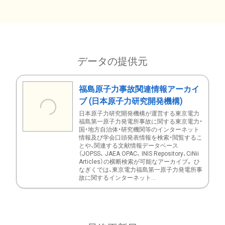
データの提供元
福島原子力事故関連情報アーカイ
ブ (日本原子力研究開発機構)
日本原子力研究開発機構が運営する東京電力
福島第一原子力発電所事故に関する東京電力・
国・地方自治体・研究機関等のインターネット
情報及び学会口頭発表情報を検索・閲覧するこ
とや、関連する文献情報データベース
（JOPSS、 JAEA OPAC、 INIS Repository、CiNii
Articles）の横断検索が可能なアーカイブ。 ひ
なぎくでは、東京電力福島第一原子力発電所事
故に関するインターネット...