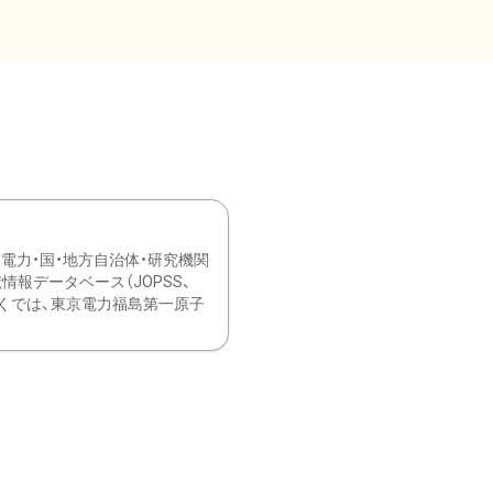
力・国・地方自治体・研究機関
報データベース（JOPSS、
ブ。 ひなぎくでは、東京電力福島第一原子