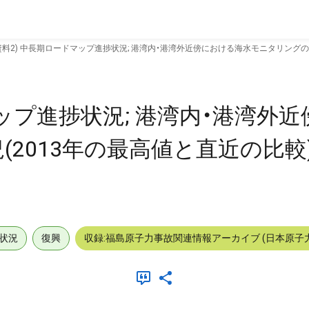
資料2) 中長期ロードマップ進捗状況; 港湾内・港湾外近傍における海水モニタリングの状況(
マップ進捗状況; 港湾内・港湾外
013年の最高値と直近の比較) (
状況
復興
収録:福島原子力事故関連情報アーカイブ (日本原子