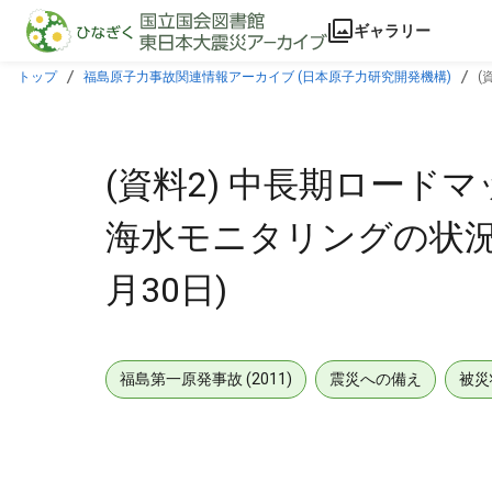
本文に飛ぶ
ギャラリー
トップ
福島原子力事故関連情報アーカイブ (日本原子力研究開発機構)
(
(資料2) 中長期ロード
海水モニタリングの状況(2
月30日)
福島第一原発事故 (2011)
震災への備え
被災