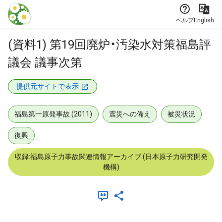
本文に飛ぶ
ヘルプ
English
(資料1) 第19回廃炉・汚染水対策福島評
議会 議事次第
提供元サイトで表示
福島第一原発事故 (2011)
震災への備え
被災状況
復興
収録:福島原子力事故関連情報アーカイブ (日本原子力研究開発
機構)