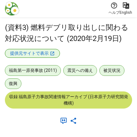
本文に飛ぶ
ヘルプ
English
(資料3) 燃料デブリ取り出しに関わる
対応状況について (2020年2月19日)
提供元サイトで表示
福島第一原発事故 (2011)
震災への備え
被災状況
復興
収録:福島原子力事故関連情報アーカイブ (日本原子力研究開発
機構)