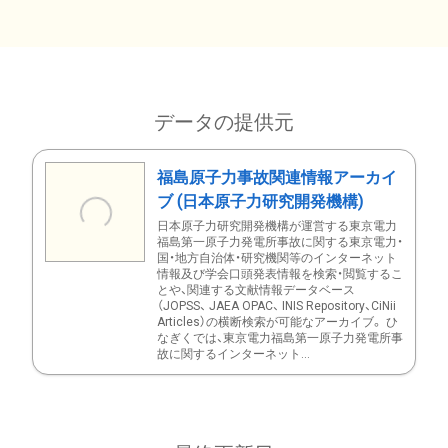
データの提供元
福島原子力事故関連情報アーカイ
ブ (日本原子力研究開発機構)
日本原子力研究開発機構が運営する東京電力
福島第一原子力発電所事故に関する東京電力・
国・地方自治体・研究機関等のインターネット
情報及び学会口頭発表情報を検索・閲覧するこ
とや、関連する文献情報データベース
（JOPSS、 JAEA OPAC、 INIS Repository、CiNii
Articles）の横断検索が可能なアーカイブ。 ひ
なぎくでは、東京電力福島第一原子力発電所事
故に関するインターネット...