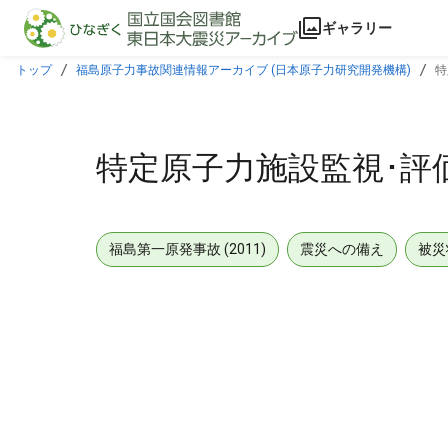
本文に飛ぶ
ギャラリー
トップ
福島原子力事故関連情報アーカイブ (日本原子力研究開発機構)
特
特定原子力施設監視･評
福島第一原発事故 (2011)
震災への備え
被災
メタデータ