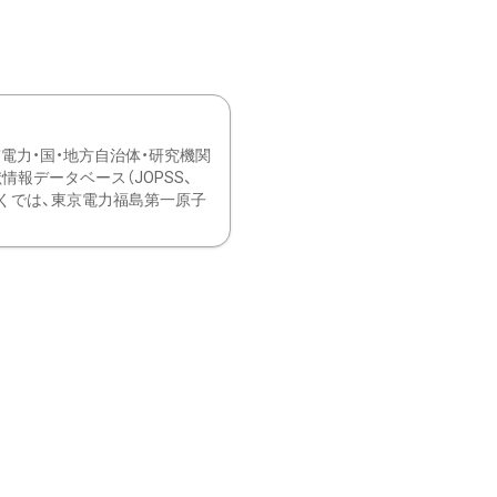
力・国・地方自治体・研究機関
報データベース（JOPSS、
ブ。 ひなぎくでは、東京電力福島第一原子