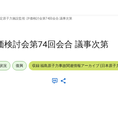
定原子力施設監視･評価検討会第74回会合 議事次第
価検討会第74回会合 議事次第
状況
復興
収録:福島原子力事故関連情報アーカイブ (日本原子