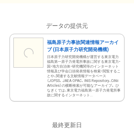
データの提供元
福島原子力事故関連情報アーカイ
ブ (日本原子力研究開発機構)
日本原子力研究開発機構が運営する東京電力
福島第一原子力発電所事故に関する東京電力・
国・地方自治体・研究機関等のインターネット
情報及び学会口頭発表情報を検索・閲覧するこ
とや、関連する文献情報データベース
（JOPSS、 JAEA OPAC、 INIS Repository、CiNii
Articles）の横断検索が可能なアーカイブ。 ひ
なぎくでは、東京電力福島第一原子力発電所事
故に関するインターネット...
最終更新日