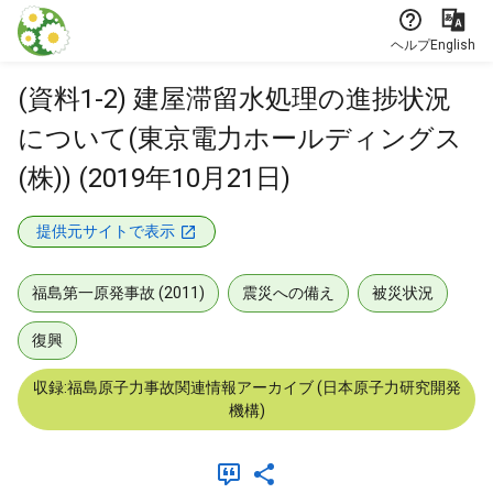
本文に飛ぶ
ヘルプ
English
(資料1-2) 建屋滞留水処理の進捗状況
について(東京電力ホールディングス
(株)) (2019年10月21日)
提供元サイトで表示
福島第一原発事故 (2011)
震災への備え
被災状況
復興
収録:福島原子力事故関連情報アーカイブ (日本原子力研究開発
機構)