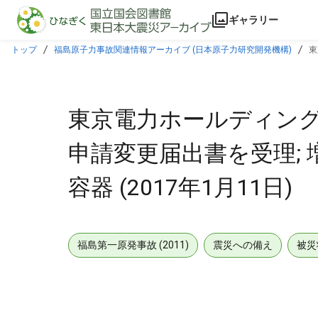
本文に飛ぶ
ギャラリー
トップ
福島原子力事故関連情報アーカイブ (日本原子力研究開発機構)
東
東京電力ホールディング
申請変更届出書を受理;
容器 (2017年1月11日)
福島第一原発事故 (2011)
震災への備え
被災