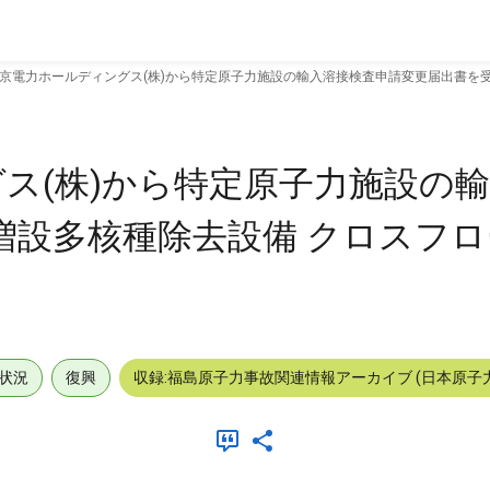
京電力ホールディングス(株)から特定原子力施設の輸入溶接検査申請変更届出書を受理; 
ス(株)から特定原子力施設の
 増設多核種除去設備 クロスフ
状況
復興
収録:福島原子力事故関連情報アーカイブ (日本原子