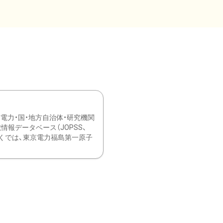
力・国・地方自治体・研究機関
報データベース（JOPSS、
ブ。 ひなぎくでは、東京電力福島第一原子