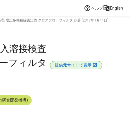
ヘルプ
English
増設多核種除去設備 クロスフローフィルタ 容器 (2017年1月11日)
輸入溶接検査
ローフィルタ
提供元サイトで表示
力研究開発機構)