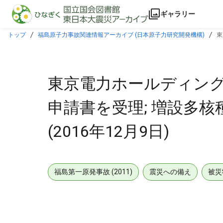
本文に飛ぶ
ギャラリー
トップ
福島原子力事故関連情報アーカイブ (日本原子力研究開発機構)
東
東京電力ホールディング
申請書を受理; 増設多核
(2016年12月9日)
福島第一原発事故 (2011)
震災への備え
被災