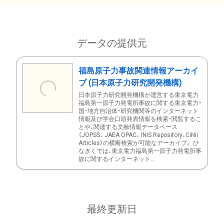
データの提供元
福島原子力事故関連情報アーカイ
ブ (日本原子力研究開発機構)
日本原子力研究開発機構が運営する東京電力
福島第一原子力発電所事故に関する東京電力・
国・地方自治体・研究機関等のインターネット
情報及び学会口頭発表情報を検索・閲覧するこ
とや、関連する文献情報データベース
（JOPSS、 JAEA OPAC、 INIS Repository、CiNii
Articles）の横断検索が可能なアーカイブ。 ひ
なぎくでは、東京電力福島第一原子力発電所事
故に関するインターネット...
最終更新日