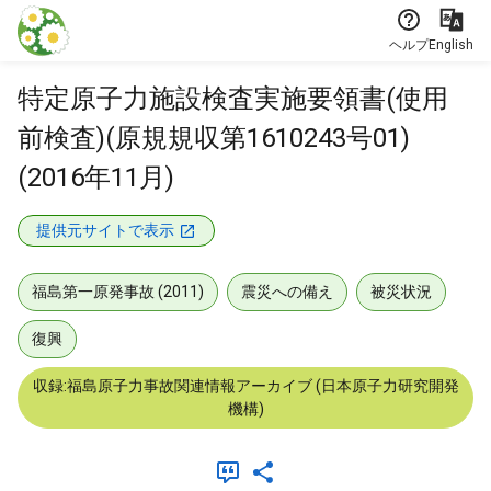
本文に飛ぶ
ヘルプ
English
特定原子力施設検査実施要領書(使用
前検査)(原規規収第1610243号01)
(2016年11月)
提供元サイトで表示
福島第一原発事故 (2011)
震災への備え
被災状況
復興
収録:福島原子力事故関連情報アーカイブ (日本原子力研究開発
機構)