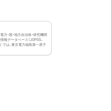
力・国・地方自治体・研究機関
報データベース（JOPSS、
ブ。 ひなぎくでは、東京電力福島第一原子