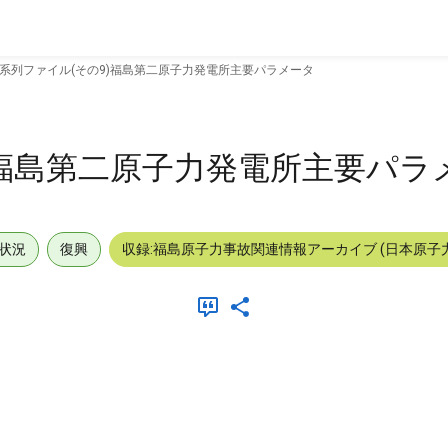
系列ファイル(その9)福島第二原子力発電所主要パラメータ
)福島第二原子力発電所主要パラ
状況
復興
収録:福島原子力事故関連情報アーカイブ (日本原子