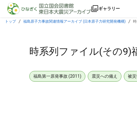
本文に飛ぶ
ギャラリー
トップ
福島原子力事故関連情報アーカイブ (日本原子力研究開発機構)
時
時系列ファイル(その9
福島第一原発事故 (2011)
震災への備え
被災
メタデータ