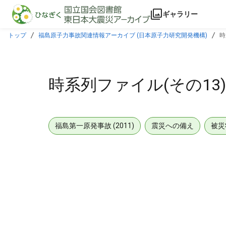
本文に飛ぶ
ギャラリー
トップ
福島原子力事故関連情報アーカイブ (日本原子力研究開発機構)
時
時系列ファイル(その13)
福島第一原発事故 (2011)
震災への備え
被災
メタデータ