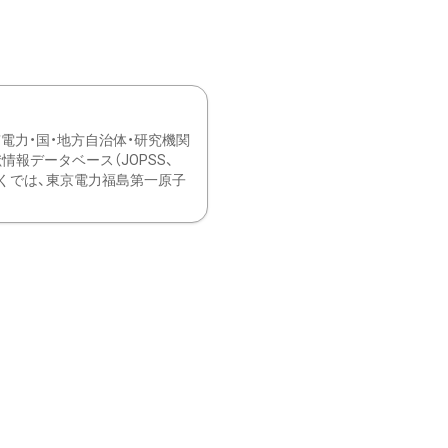
力・国・地方自治体・研究機関
報データベース（JOPSS、
ブ。 ひなぎくでは、東京電力福島第一原子