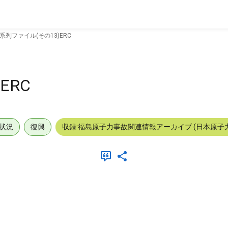
系列ファイル(その13)ERC
ERC
状況
復興
収録:福島原子力事故関連情報アーカイブ (日本原子