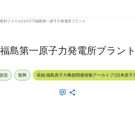
系列ファイル(その17)福島第一原子力発電所プラント
7)福島第一原子力発電所プラン
状況
復興
収録:福島原子力事故関連情報アーカイブ (日本原子