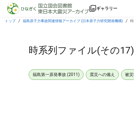
本文に飛ぶ
ギャラリー
トップ
福島原子力事故関連情報アーカイブ (日本原子力研究開発機構)
時
時系列ファイル(その1
福島第一原発事故 (2011)
震災への備え
被災
メタデータ