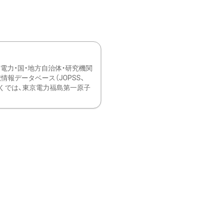
力・国・地方自治体・研究機関
報データベース（JOPSS、
ブ。 ひなぎくでは、東京電力福島第一原子