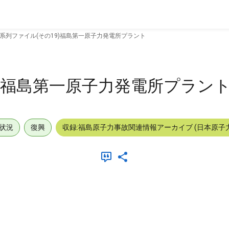
系列ファイル(その19)福島第一原子力発電所プラント
9)福島第一原子力発電所プラン
状況
復興
収録:福島原子力事故関連情報アーカイブ (日本原子