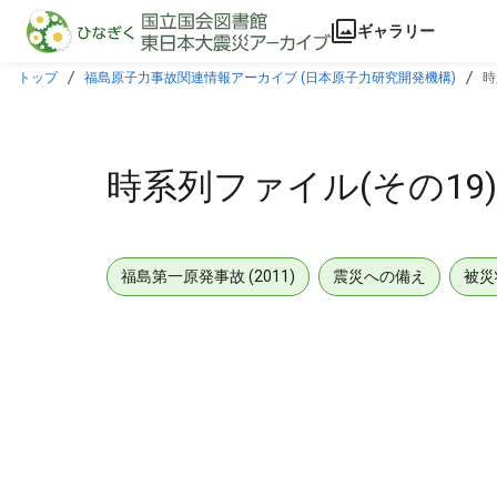
本文に飛ぶ
ギャラリー
トップ
福島原子力事故関連情報アーカイブ (日本原子力研究開発機構)
時
時系列ファイル(その1
福島第一原発事故 (2011)
震災への備え
被災
メタデータ