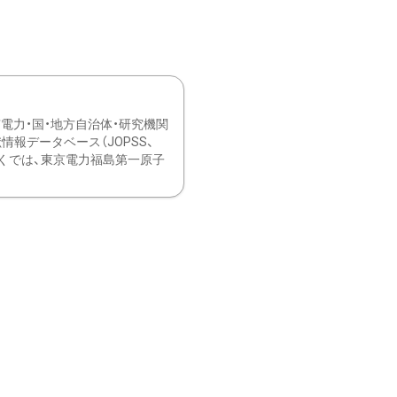
力・国・地方自治体・研究機関
報データベース（JOPSS、
ブ。 ひなぎくでは、東京電力福島第一原子