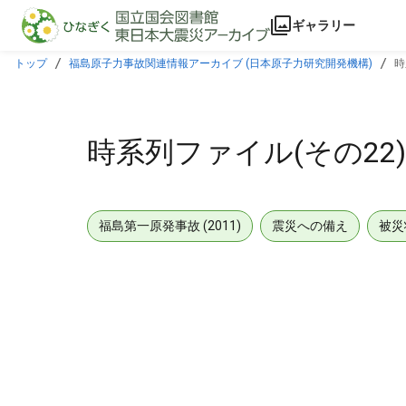
本文に飛ぶ
ギャラリー
トップ
福島原子力事故関連情報アーカイブ (日本原子力研究開発機構)
時
時系列ファイル(その22
福島第一原発事故 (2011)
震災への備え
被災
メタデータ