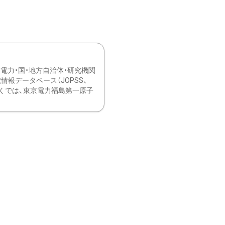
力・国・地方自治体・研究機関
報データベース（JOPSS、
ブ。 ひなぎくでは、東京電力福島第一原子