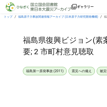
本文に飛ぶ
ギャラリー
トップ
福島原子力事故関連情報アーカイブ (日本原子力研究開発機構)
福
福島県復興ビジョン(素
要; 2 市町村意見聴取
福島第一原発事故 (2011)
震災への備え
被災