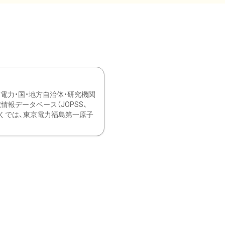
力・国・地方自治体・研究機関
報データベース（JOPSS、
ブ。 ひなぎくでは、東京電力福島第一原子