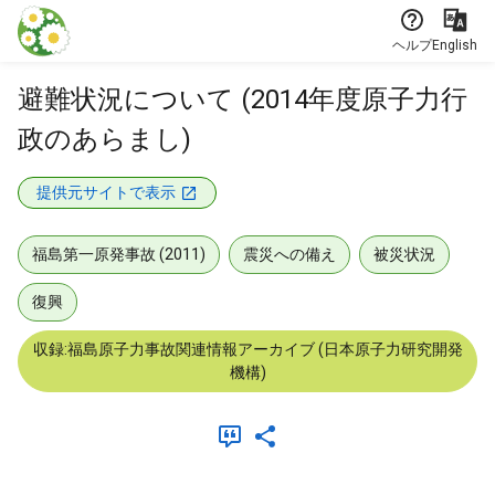
本文に飛ぶ
ヘルプ
English
避難状況について (2014年度原子力行
政のあらまし)
提供元サイトで表示
福島第一原発事故 (2011)
震災への備え
被災状況
復興
収録:福島原子力事故関連情報アーカイブ (日本原子力研究開発
機構)