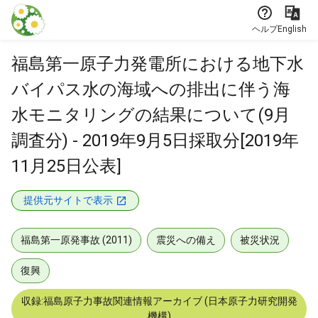
本文に飛ぶ
ヘルプ
English
福島第一原子力発電所における地下水
バイパス水の海域への排出に伴う海
水モニタリングの結果について(9月
調査分) - 2019年9月5日採取分[2019年
11月25日公表]
提供元サイトで表示
福島第一原発事故 (2011)
震災への備え
被災状況
復興
収録:福島原子力事故関連情報アーカイブ (日本原子力研究開発
機構)