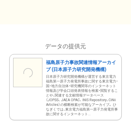
データの提供元
福島原子力事故関連情報アーカイ
ブ (日本原子力研究開発機構)
日本原子力研究開発機構が運営する東京電力
福島第一原子力発電所事故に関する東京電力・
国・地方自治体・研究機関等のインターネット
情報及び学会口頭発表情報を検索・閲覧するこ
とや、関連する文献情報データベース
（JOPSS、 JAEA OPAC、 INIS Repository、CiNii
Articles）の横断検索が可能なアーカイブ。 ひ
なぎくでは、東京電力福島第一原子力発電所事
故に関するインターネット...