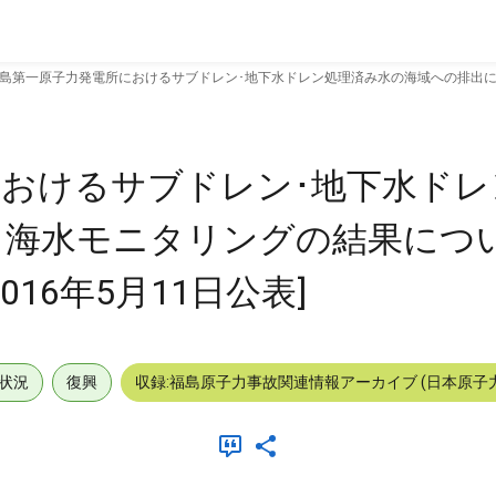
島第一原子力発電所におけるサブドレン･地下水ドレン処理済み水の海域への排出に伴う海
おけるサブドレン･地下水ドレ
水モニタリングの結果について 
016年5月11日公表]
状況
復興
収録:福島原子力事故関連情報アーカイブ (日本原子