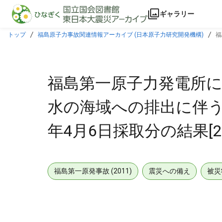
本文に飛ぶ
ギャラリー
トップ
福島原子力事故関連情報アーカイブ (日本原子力研究開発機構)
福
日公表]
福島第一原子力発電所に
水の海域への排出に伴う海
年4月6日採取分の結果[2
福島第一原発事故 (2011)
震災への備え
被災