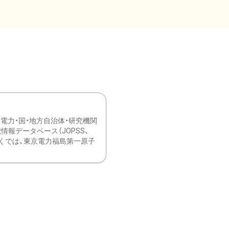
力・国・地方自治体・研究機関
報データベース（JOPSS、
ブ。 ひなぎくでは、東京電力福島第一原子