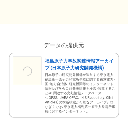
データの提供元
福島原子力事故関連情報アーカイ
ブ (日本原子力研究開発機構)
日本原子力研究開発機構が運営する東京電力
福島第一原子力発電所事故に関する東京電力・
国・地方自治体・研究機関等のインターネット
情報及び学会口頭発表情報を検索・閲覧するこ
とや、関連する文献情報データベース
（JOPSS、 JAEA OPAC、 INIS Repository、CiNii
Articles）の横断検索が可能なアーカイブ。 ひ
なぎくでは、東京電力福島第一原子力発電所事
故に関するインターネット...