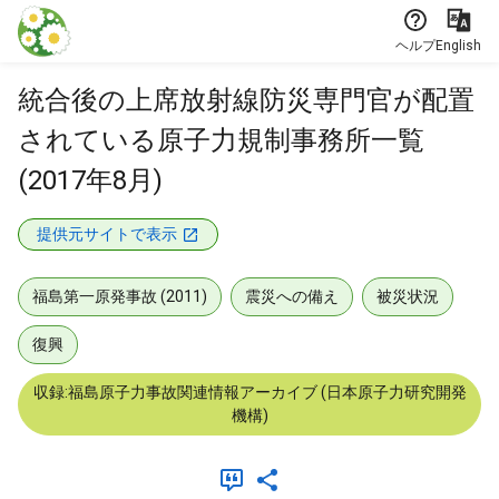
本文に飛ぶ
ヘルプ
English
統合後の上席放射線防災専門官が配置
されている原子力規制事務所一覧
(2017年8月)
提供元サイトで表示
福島第一原発事故 (2011)
震災への備え
被災状況
復興
収録:福島原子力事故関連情報アーカイブ (日本原子力研究開発
機構)