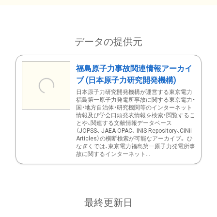
データの提供元
福島原子力事故関連情報アーカイ
ブ (日本原子力研究開発機構)
日本原子力研究開発機構が運営する東京電力
福島第一原子力発電所事故に関する東京電力・
国・地方自治体・研究機関等のインターネット
情報及び学会口頭発表情報を検索・閲覧するこ
とや、関連する文献情報データベース
（JOPSS、 JAEA OPAC、 INIS Repository、CiNii
Articles）の横断検索が可能なアーカイブ。 ひ
なぎくでは、東京電力福島第一原子力発電所事
故に関するインターネット...
最終更新日