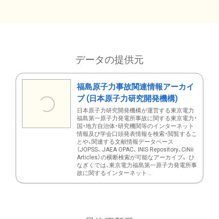
データの提供元
福島原子力事故関連情報アーカイ
ブ (日本原子力研究開発機構)
日本原子力研究開発機構が運営する東京電力
福島第一原子力発電所事故に関する東京電力・
国・地方自治体・研究機関等のインターネット
情報及び学会口頭発表情報を検索・閲覧するこ
とや、関連する文献情報データベース
（JOPSS、 JAEA OPAC、 INIS Repository、CiNii
Articles）の横断検索が可能なアーカイブ。 ひ
なぎくでは、東京電力福島第一原子力発電所事
故に関するインターネット...