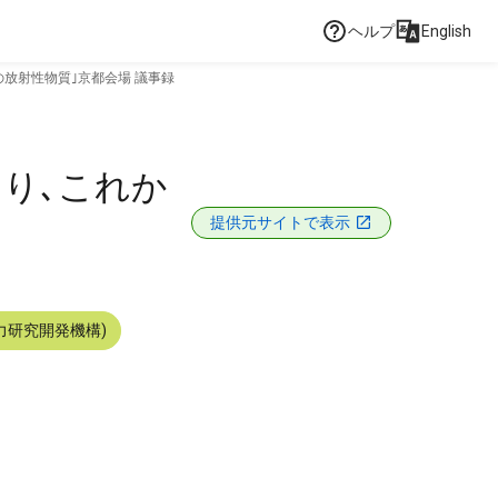
ヘルプ
English
の放射性物質｣京都会場 議事録
り､これか
提供元サイトで表示
力研究開発機構)