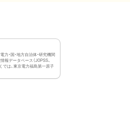
力・国・地方自治体・研究機関
報データベース（JOPSS、
ブ。 ひなぎくでは、東京電力福島第一原子