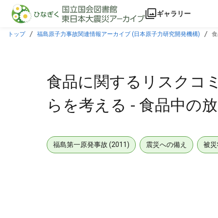
本文に飛ぶ
ギャラリー
トップ
福島原子力事故関連情報アーカイブ (日本原子力研究開発機構)
食
食品に関するリスクコミ
らを考える - 食品中の
福島第一原発事故 (2011)
震災への備え
被災