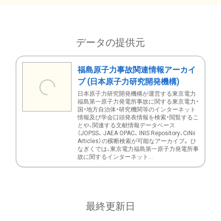
データの提供元
福島原子力事故関連情報アーカイ
ブ (日本原子力研究開発機構)
日本原子力研究開発機構が運営する東京電力
福島第一原子力発電所事故に関する東京電力・
国・地方自治体・研究機関等のインターネット
情報及び学会口頭発表情報を検索・閲覧するこ
とや、関連する文献情報データベース
（JOPSS、 JAEA OPAC、 INIS Repository、CiNii
Articles）の横断検索が可能なアーカイブ。 ひ
なぎくでは、東京電力福島第一原子力発電所事
故に関するインターネット...
最終更新日