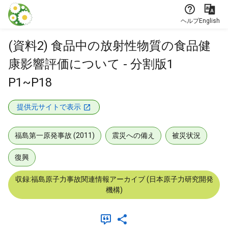
本文に飛ぶ
ヘルプ
English
(資料2) 食品中の放射性物質の食品健
康影響評価について - 分割版1
P1~P18
提供元サイトで表示
福島第一原発事故 (2011)
震災への備え
被災状況
復興
収録:福島原子力事故関連情報アーカイブ (日本原子力研究開発
機構)