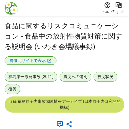
本文に飛ぶ
ヘルプ
English
食品に関するリスクコミュニケーシ
ョン - 食品中の放射性物質対策に関す
る説明会 (いわき会場議事録)
提供元サイトで表示
福島第一原発事故 (2011)
震災への備え
被災状況
復興
収録:福島原子力事故関連情報アーカイブ (日本原子力研究開発
機構)