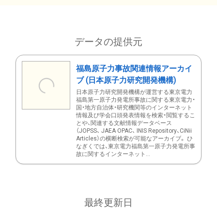
データの提供元
福島原子力事故関連情報アーカイ
ブ (日本原子力研究開発機構)
日本原子力研究開発機構が運営する東京電力
福島第一原子力発電所事故に関する東京電力・
国・地方自治体・研究機関等のインターネット
情報及び学会口頭発表情報を検索・閲覧するこ
とや、関連する文献情報データベース
（JOPSS、 JAEA OPAC、 INIS Repository、CiNii
Articles）の横断検索が可能なアーカイブ。 ひ
なぎくでは、東京電力福島第一原子力発電所事
故に関するインターネット...
最終更新日