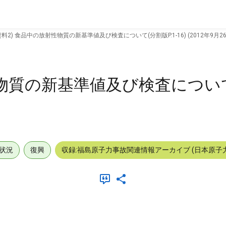
資料2) 食品中の放射性物質の新基準値及び検査について(分割版P.1-16) (2012年9月26
性物質の新基準値及び検査につい
状況
復興
収録:福島原子力事故関連情報アーカイブ (日本原子