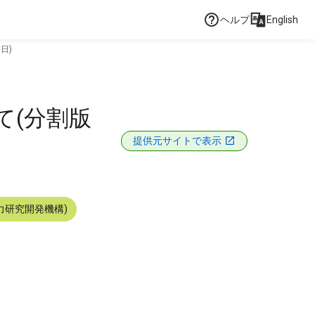
ヘルプ
English
日)
て(分割版
提供元サイトで表示
力研究開発機構)