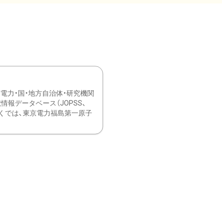
力・国・地方自治体・研究機関
報データベース（JOPSS、
ブ。 ひなぎくでは、東京電力福島第一原子