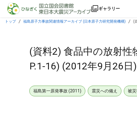
本文に飛ぶ
ギャラリー
トップ
福島原子力事故関連情報アーカイブ (日本原子力研究開発機構)
(
(資料2) 食品中の放射
P.1-16) (2012年9月26日)
福島第一原発事故 (2011)
震災への備え
被災