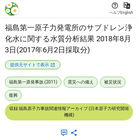
本文に飛ぶ
ヘルプ
English
福島第一原子力発電所のサブドレン浄
化水に関する水質分析結果 2018年8月
3日(2017年6月2日採取分)
提供元サイトで表示
福島第一原発事故 (2011)
震災への備え
被災状況
復興
収録:福島原子力事故関連情報アーカイブ (日本原子力研究開発
機構)