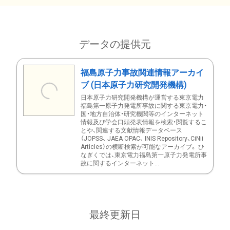
データの提供元
福島原子力事故関連情報アーカイ
ブ (日本原子力研究開発機構)
日本原子力研究開発機構が運営する東京電力
福島第一原子力発電所事故に関する東京電力・
国・地方自治体・研究機関等のインターネット
情報及び学会口頭発表情報を検索・閲覧するこ
とや、関連する文献情報データベース
（JOPSS、 JAEA OPAC、 INIS Repository、CiNii
Articles）の横断検索が可能なアーカイブ。 ひ
なぎくでは、東京電力福島第一原子力発電所事
故に関するインターネット...
最終更新日