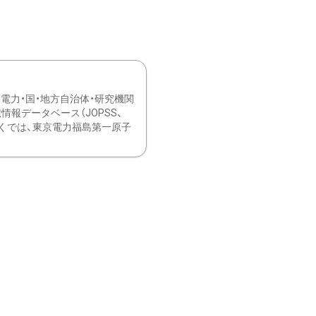
力・国・地方自治体・研究機関
報データベース（JOPSS、
ブ。 ひなぎくでは、東京電力福島第一原子