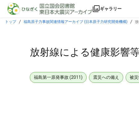
本文に飛ぶ
ギャラリー
トップ
福島原子力事故関連情報アーカイブ (日本原子力研究開発機構)
放
放射線による健康影響
福島第一原発事故 (2011)
震災への備え
被災
メタデータ