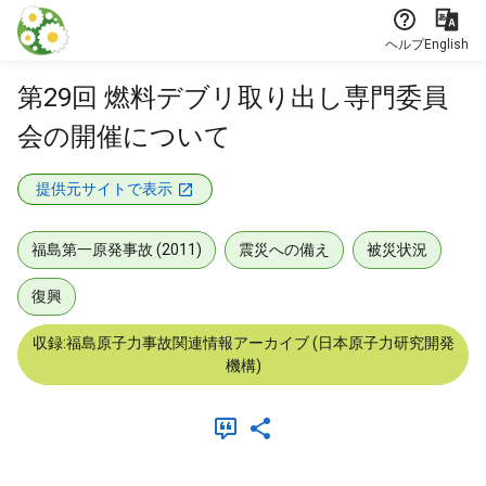
本文に飛ぶ
ヘルプ
English
第29回 燃料デブリ取り出し専門委員
会の開催について
提供元サイトで表示
福島第一原発事故 (2011)
震災への備え
被災状況
復興
収録:福島原子力事故関連情報アーカイブ (日本原子力研究開発
機構)