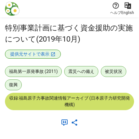
本文に飛ぶ
ヘルプ
English
特別事業計画に基づく資金援助の実施
について(2019年10月)
提供元サイトで表示
福島第一原発事故 (2011)
震災への備え
被災状況
復興
収録:福島原子力事故関連情報アーカイブ (日本原子力研究開発
機構)