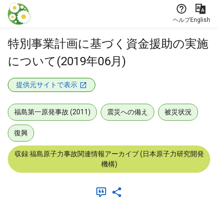
本文に飛ぶ
ヘルプ
English
特別事業計画に基づく資金援助の実施
について(2019年06月)
提供元サイトで表示
福島第一原発事故 (2011)
震災への備え
被災状況
復興
収録:福島原子力事故関連情報アーカイブ (日本原子力研究開発
機構)