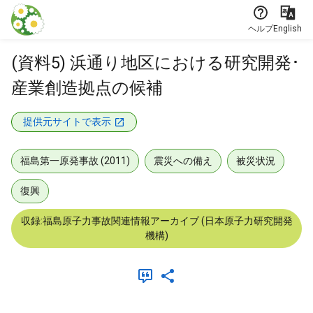
本文に飛ぶ
ヘルプ
English
(資料5) 浜通り地区における研究開発･
産業創造拠点の候補
提供元サイトで表示
福島第一原発事故 (2011)
震災への備え
被災状況
復興
収録:福島原子力事故関連情報アーカイブ (日本原子力研究開発
機構)