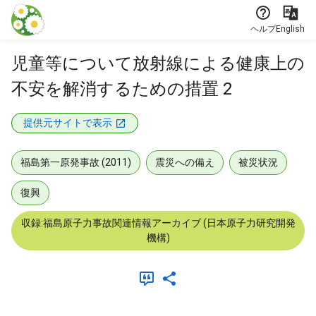
本文に飛ぶ
ヘルプ
English
児童等について放射線による健康上の
不安を解消するための措置 2
提供元サイトで表示
福島第一原発事故 (2011)
震災への備え
被災状況
復興
収録:福島原子力事故関連情報アーカイブ (日本原子力研究開発
機構)