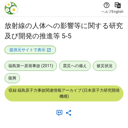
本文に飛ぶ
ヘルプ
English
放射線の人体への影響等に関する研究
及び開発の推進等 5-5
提供元サイトで表示
福島第一原発事故 (2011)
震災への備え
被災状況
復興
収録:福島原子力事故関連情報アーカイブ (日本原子力研究開発
機構)