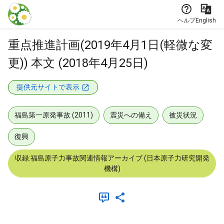
本文に飛ぶ
ヘルプ
English
重点推進計画(2019年4月1日(軽微な変
更)) 本文 (2018年4月25日)
提供元サイトで表示
福島第一原発事故 (2011)
震災への備え
被災状況
復興
収録:福島原子力事故関連情報アーカイブ (日本原子力研究開発
機構)