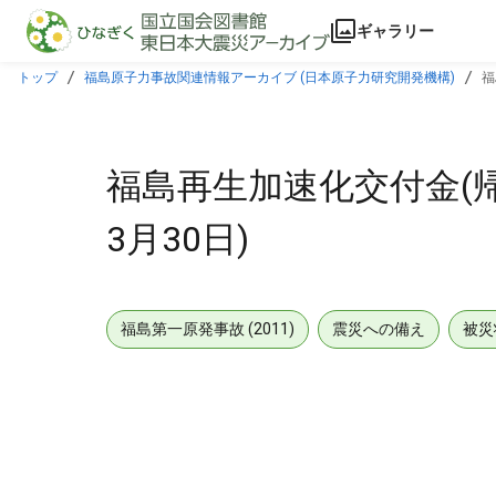
本文に飛ぶ
ギャラリー
トップ
福島原子力事故関連情報アーカイブ (日本原子力研究開発機構)
福
福島再生加速化交付金(帰還
3月30日)
福島第一原発事故 (2011)
震災への備え
被災