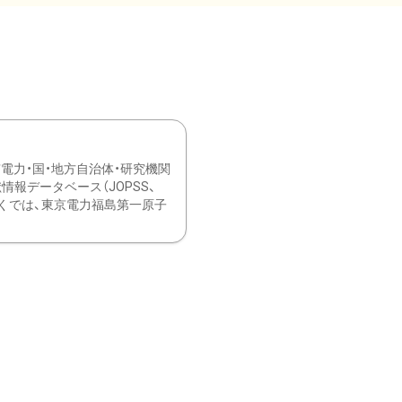
力・国・地方自治体・研究機関
報データベース（JOPSS、
ブ。 ひなぎくでは、東京電力福島第一原子