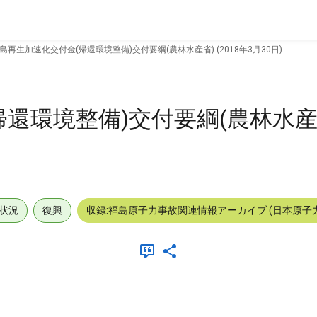
島再生加速化交付金(帰還環境整備)交付要綱(農林水産省) (2018年3月30日)
環境整備)交付要綱(農林水産省)
状況
復興
収録:福島原子力事故関連情報アーカイブ (日本原子