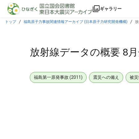
本文に飛ぶ
ギャラリー
トップ
福島原子力事故関連情報アーカイブ (日本原子力研究開発機構)
放
放射線データの概要 8月分(
福島第一原発事故 (2011)
震災への備え
被災
メタデータ