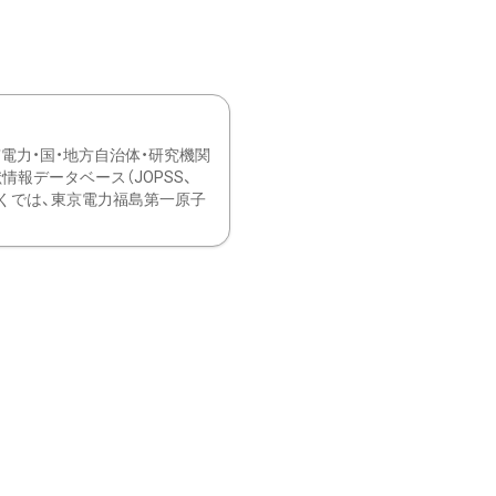
力・国・地方自治体・研究機関
報データベース（JOPSS、
ブ。 ひなぎくでは、東京電力福島第一原子