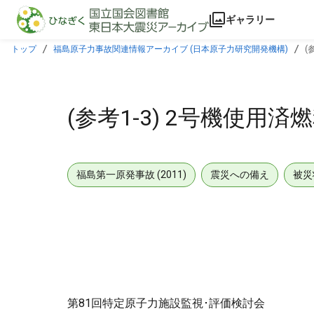
本文に飛ぶ
ギャラリー
トップ
福島原子力事故関連情報アーカイブ (日本原子力研究開発機構)
(
(参考1-3) 2号機使
福島第一原発事故 (2011)
震災への備え
被災
第81回特定原子力施設監視･評価検討会