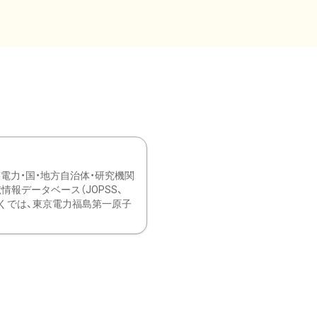
力・国・地方自治体・研究機関
報データベース（JOPSS、
ブ。 ひなぎくでは、東京電力福島第一原子