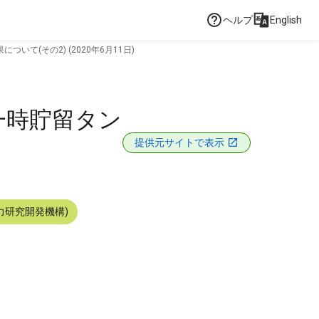
ヘルプ
English
て(その2) (2020年6月11日)
一時貯留タン
提供元サイトで表示
力研究開発機構)