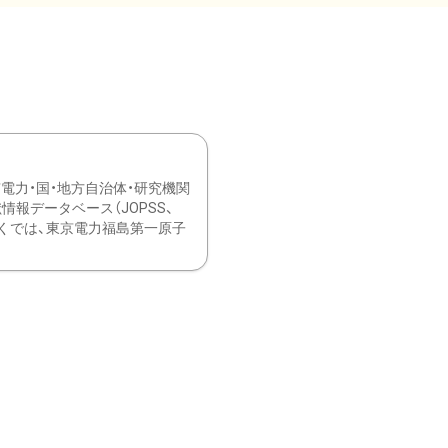
力・国・地方自治体・研究機関
報データベース（JOPSS、
ブ。 ひなぎくでは、東京電力福島第一原子