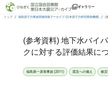
本文に飛ぶ
ギャラリー
トップ
福島原子力事故関連情報アーカイブ (日本原子力研究開発機構)
(
(参考資料) 地下水バ
クに対する評価結果について
福島第一原発事故 (2011)
震災への備え
被災