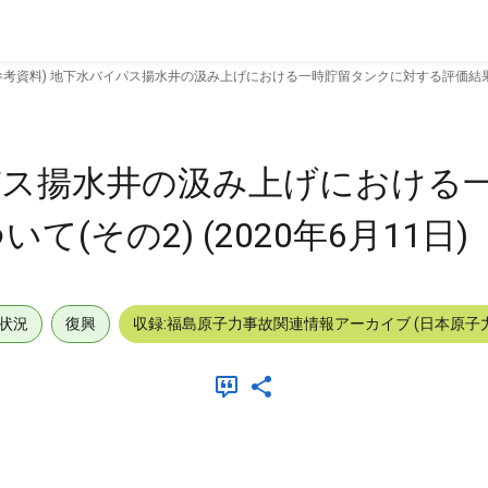
参考資料) 地下水バイパス揚水井の汲み上げにおける一時貯留タンクに対する評価結果につい
イパス揚水井の汲み上げにおける
(その2) (2020年6月11日)
状況
復興
収録:福島原子力事故関連情報アーカイブ (日本原子