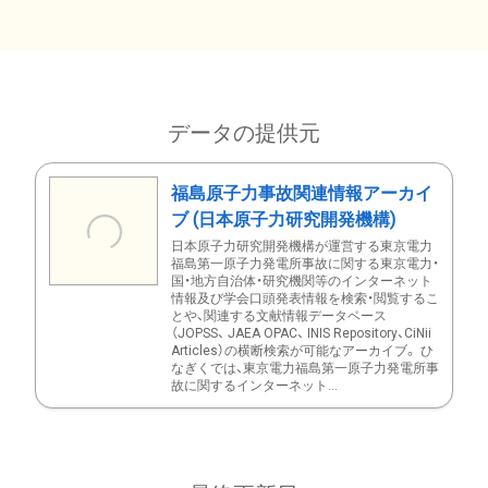
データの提供元
福島原子力事故関連情報アーカイ
ブ (日本原子力研究開発機構)
日本原子力研究開発機構が運営する東京電力
福島第一原子力発電所事故に関する東京電力・
国・地方自治体・研究機関等のインターネット
情報及び学会口頭発表情報を検索・閲覧するこ
とや、関連する文献情報データベース
（JOPSS、 JAEA OPAC、 INIS Repository、CiNii
Articles）の横断検索が可能なアーカイブ。 ひ
なぎくでは、東京電力福島第一原子力発電所事
故に関するインターネット...