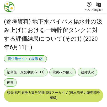
本文に飛ぶ
ヘルプ
English
(参考資料) 地下水バイパス揚水井の汲
み上げにおける一時貯留タンクに対
する評価結果について(その1) (2020
年6月11日)
提供元サイトで表示
福島第一原発事故 (2011)
震災への備え
被災状況
復興
収録:福島原子力事故関連情報アーカイブ (日本原子力研究開発
機構)