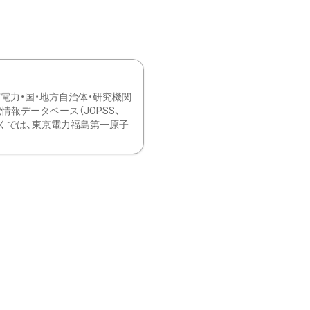
力・国・地方自治体・研究機関
報データベース（JOPSS、
ブ。 ひなぎくでは、東京電力福島第一原子