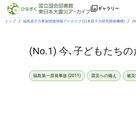
本文に飛ぶ
ギャラリー
トップ
福島原子力事故関連情報アーカイブ (日本原子力研究開発機構)
(
(No.1) 今､子どもた
福島第一原発事故 (2011)
震災への備え
被災
メタデータ