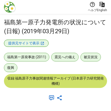
本文に飛ぶ
ヘルプ
English
福島第一原子力発電所の状況について
(日報) (2019年03月29日)
提供元サイトで表示
福島第一原発事故 (2011)
震災への備え
被災状況
復興
収録:福島原子力事故関連情報アーカイブ (日本原子力研究開発
機構)