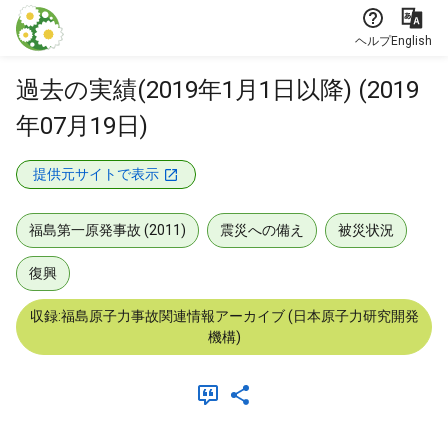
本文に飛ぶ
ヘルプ
English
過去の実績(2019年1月1日以降) (2019
年07月19日)
提供元サイトで表示
福島第一原発事故 (2011)
震災への備え
被災状況
復興
収録:福島原子力事故関連情報アーカイブ (日本原子力研究開発
機構)