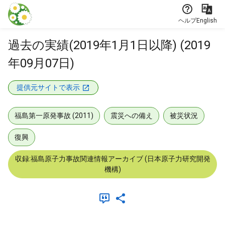
本文に飛ぶ
ヘルプ
English
過去の実績(2019年1月1日以降) (2019
年09月07日)
提供元サイトで表示
福島第一原発事故 (2011)
震災への備え
被災状況
復興
収録:福島原子力事故関連情報アーカイブ (日本原子力研究開発
機構)