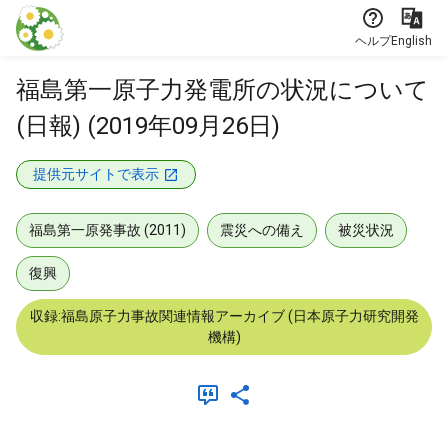
本文に飛ぶ
ヘルプ
English
福島第一原子力発電所の状況について
(日報) (2019年09月26日)
提供元サイトで表示
福島第一原発事故 (2011)
震災への備え
被災状況
復興
収録:福島原子力事故関連情報アーカイブ (日本原子力研究開発
機構)