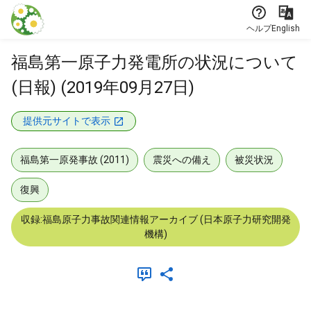
本文に飛ぶ
ヘルプ
English
福島第一原子力発電所の状況について
(日報) (2019年09月27日)
提供元サイトで表示
福島第一原発事故 (2011)
震災への備え
被災状況
復興
収録:福島原子力事故関連情報アーカイブ (日本原子力研究開発
機構)