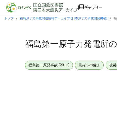
本文に飛ぶ
ギャラリー
トップ
福島原子力事故関連情報アーカイブ (日本原子力研究開発機構)
福
福島第一原子力発電所の状況
福島第一原発事故 (2011)
震災への備え
被災
メタデータ