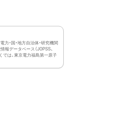
力・国・地方自治体・研究機関
報データベース（JOPSS、
ブ。 ひなぎくでは、東京電力福島第一原子