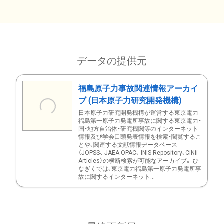
データの提供元
福島原子力事故関連情報アーカイ
ブ (日本原子力研究開発機構)
日本原子力研究開発機構が運営する東京電力
福島第一原子力発電所事故に関する東京電力・
国・地方自治体・研究機関等のインターネット
情報及び学会口頭発表情報を検索・閲覧するこ
とや、関連する文献情報データベース
（JOPSS、 JAEA OPAC、 INIS Repository、CiNii
Articles）の横断検索が可能なアーカイブ。 ひ
なぎくでは、東京電力福島第一原子力発電所事
故に関するインターネット...