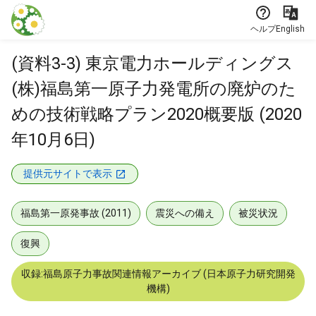
本文に飛ぶ
ヘルプ
English
(資料3-3) 東京電力ホールディングス
(株)福島第一原子力発電所の廃炉のた
めの技術戦略プラン2020概要版 (2020
年10月6日)
提供元サイトで表示
福島第一原発事故 (2011)
震災への備え
被災状況
復興
収録:福島原子力事故関連情報アーカイブ (日本原子力研究開発
機構)