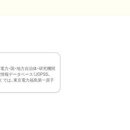
力・国・地方自治体・研究機関
報データベース（JOPSS、
ブ。 ひなぎくでは、東京電力福島第一原子