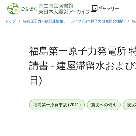
本文に飛ぶ
ギャラリー
トップ
福島原子力事故関連情報アーカイブ (日本原子力研究開発機構)
福
福島第一原子力発電所 
請書 - 建屋滞留水および
日)
福島第一原発事故 (2011)
震災への備え
被災