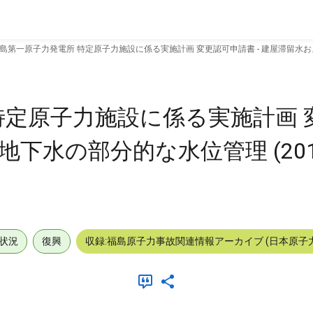
島第一原子力発電所 特定原子力施設に係る実施計画 変更認可申請書 - 建屋滞留水および
特定原子力施設に係る実施計画 
地下水の部分的な水位管理 (201
状況
復興
収録:福島原子力事故関連情報アーカイブ (日本原子