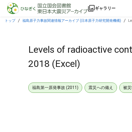
本文に飛ぶ
ギャラリー
トップ
福島原子力事故関連情報アーカイブ (日本原子力研究開発機構)
Le
Levels of radioactive con
2018 (Excel)
福島第一原発事故 (2011)
震災への備え
被災