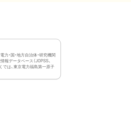
力・国・地方自治体・研究機関
報データベース（JOPSS、
ブ。 ひなぎくでは、東京電力福島第一原子