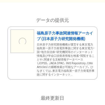
データの提供元
福島原子力事故関連情報アーカイ
ブ (日本原子力研究開発機構)
日本原子力研究開発機構が運営する東京電力
福島第一原子力発電所事故に関する東京電力・
国・地方自治体・研究機関等のインターネット
情報及び学会口頭発表情報を検索・閲覧するこ
とや、関連する文献情報データベース
（JOPSS、 JAEA OPAC、 INIS Repository、CiNii
Articles）の横断検索が可能なアーカイブ。 ひ
なぎくでは、東京電力福島第一原子力発電所事
故に関するインターネット...
最終更新日